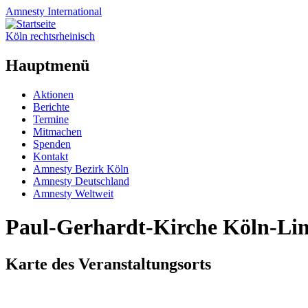
Amnesty
International
Köln rechtsrheinisch
Hauptmenü
Zum
Aktionen
Inhalt
Berichte
springen
Termine
Mitmachen
Spenden
Kontakt
Amnesty Bezirk Köln
Amnesty Deutschland
Amnesty Weltweit
Paul-Gerhardt-Kirche Köln-Li
Karte des Veranstaltungsorts