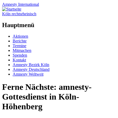
Amnesty
International
Köln rechtsrheinisch
Hauptmenü
Zum
Aktionen
Inhalt
Berichte
springen
Termine
Mitmachen
Spenden
Kontakt
Amnesty Bezirk Köln
Amnesty Deutschland
Amnesty Weltweit
Ferne Nächste: amnesty-
Gottesdienst in Köln-
Höhenberg